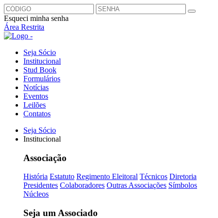
Esqueci minha senha
Área Restrita
Seja Sócio
Institucional
Stud Book
Formulários
Notícias
Eventos
Leilões
Contatos
Seja Sócio
Institucional
Associação
História
Estatuto
Regimento Eleitoral
Técnicos
Diretoria
Presidentes
Colaboradores
Outras Associações
Símbolos
Núcleos
Seja um Associado