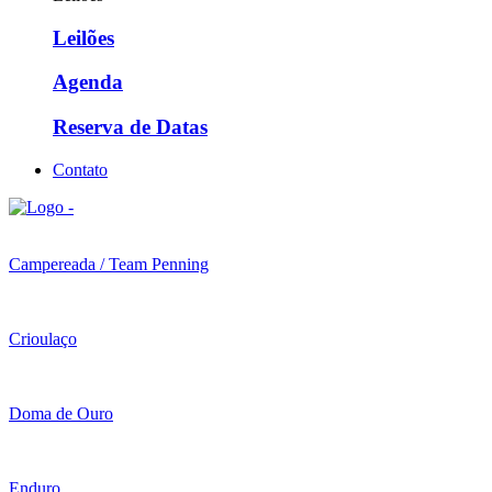
Leilões
Agenda
Reserva de Datas
Contato
Campereada / Team Penning
Crioulaço
Doma de Ouro
Enduro