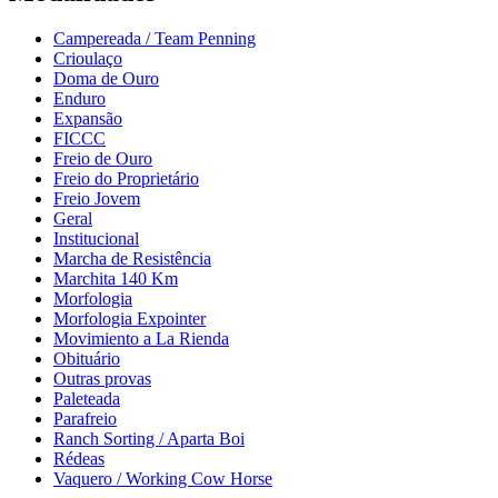
Campereada / Team Penning
Crioulaço
Doma de Ouro
Enduro
Expansão
FICCC
Freio de Ouro
Freio do Proprietário
Freio Jovem
Geral
Institucional
Marcha de Resistência
Marchita 140 Km
Morfologia
Morfologia Expointer
Movimiento a La Rienda
Obituário
Outras provas
Paleteada
Parafreio
Ranch Sorting / Aparta Boi
Rédeas
Vaquero / Working Cow Horse