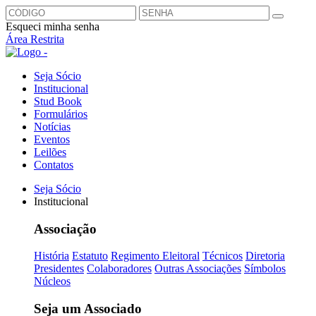
Esqueci minha senha
Área Restrita
Seja Sócio
Institucional
Stud Book
Formulários
Notícias
Eventos
Leilões
Contatos
Seja Sócio
Institucional
Associação
História
Estatuto
Regimento Eleitoral
Técnicos
Diretoria
Presidentes
Colaboradores
Outras Associações
Símbolos
Núcleos
Seja um Associado