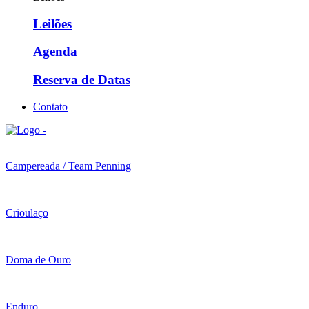
Leilões
Agenda
Reserva de Datas
Contato
Campereada / Team Penning
Crioulaço
Doma de Ouro
Enduro