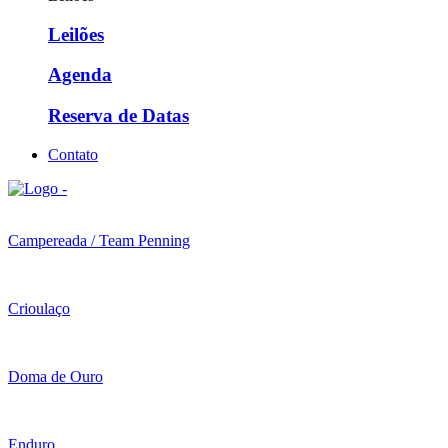
Leilões
Agenda
Reserva de Datas
Contato
Campereada / Team Penning
Crioulaço
Doma de Ouro
Enduro