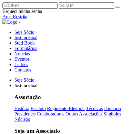
Esqueci minha senha
Área Restrita
Seja Sócio
Institucional
Stud Book
Formulários
Notícias
Eventos
Leilões
Contatos
Seja Sócio
Institucional
Associação
História
Estatuto
Regimento Eleitoral
Técnicos
Diretoria
Presidentes
Colaboradores
Outras Associações
Símbolos
Núcleos
Seja um Associado