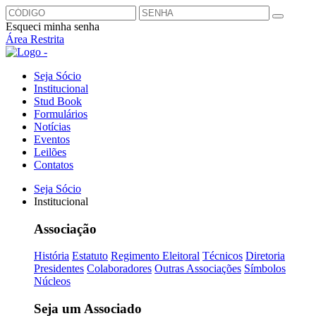
Esqueci minha senha
Área Restrita
Seja Sócio
Institucional
Stud Book
Formulários
Notícias
Eventos
Leilões
Contatos
Seja Sócio
Institucional
Associação
História
Estatuto
Regimento Eleitoral
Técnicos
Diretoria
Presidentes
Colaboradores
Outras Associações
Símbolos
Núcleos
Seja um Associado