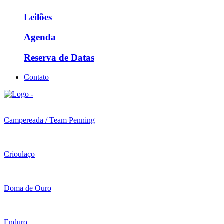
Leilões
Agenda
Reserva de Datas
Contato
Campereada / Team Penning
Crioulaço
Doma de Ouro
Enduro