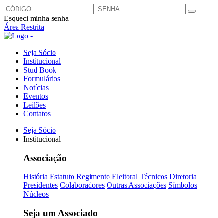
Esqueci minha senha
Área Restrita
Seja Sócio
Institucional
Stud Book
Formulários
Notícias
Eventos
Leilões
Contatos
Seja Sócio
Institucional
Associação
História
Estatuto
Regimento Eleitoral
Técnicos
Diretoria
Presidentes
Colaboradores
Outras Associações
Símbolos
Núcleos
Seja um Associado