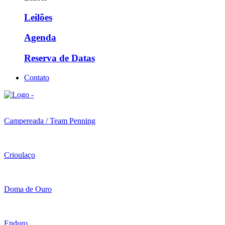
Leilões
Agenda
Reserva de Datas
Contato
Campereada / Team Penning
Crioulaço
Doma de Ouro
Enduro