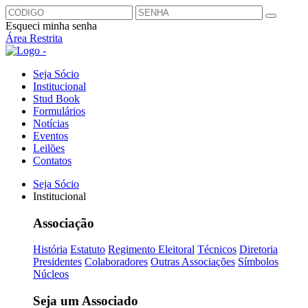
Esqueci minha senha
Área Restrita
Seja Sócio
Institucional
Stud Book
Formulários
Notícias
Eventos
Leilões
Contatos
Seja Sócio
Institucional
Associação
História
Estatuto
Regimento Eleitoral
Técnicos
Diretoria
Presidentes
Colaboradores
Outras Associações
Símbolos
Núcleos
Seja um Associado