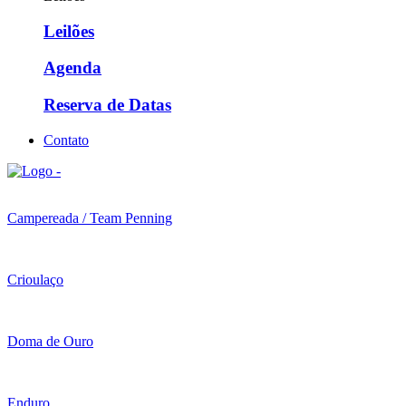
Leilões
Agenda
Reserva de Datas
Contato
Campereada / Team Penning
Crioulaço
Doma de Ouro
Enduro