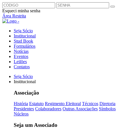
Esqueci minha senha
Área Restrita
Seja Sócio
Institucional
Stud Book
Formulários
Notícias
Eventos
Leilões
Contatos
Seja Sócio
Institucional
Associação
História
Estatuto
Regimento Eleitoral
Técnicos
Diretoria
Presidentes
Colaboradores
Outras Associações
Símbolos
Núcleos
Seja um Associado