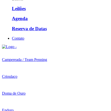
Leilões
Agenda
Reserva de Datas
Contato
Campereada / Team Penning
Crioulaço
Doma de Ouro
Enduro