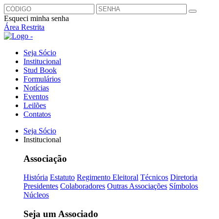
Esqueci minha senha
Área Restrita
Seja Sócio
Institucional
Stud Book
Formulários
Notícias
Eventos
Leilões
Contatos
Seja Sócio
Institucional
Associação
História
Estatuto
Regimento Eleitoral
Técnicos
Diretoria
Presidentes
Colaboradores
Outras Associações
Símbolos
Núcleos
Seja um Associado