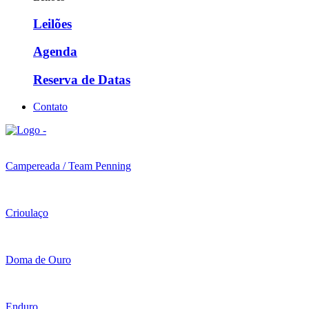
Leilões
Agenda
Reserva de Datas
Contato
Campereada / Team Penning
Crioulaço
Doma de Ouro
Enduro