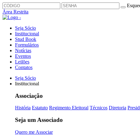
Esquec
Área Restrita
Seja Sócio
Institucional
Stud Book
Formulários
Notícias
Eventos
Leilões
Contatos
Seja Sócio
Institucional
Associação
História
Estatuto
Regimento Eleitoral
Técnicos
Diretoria
Presid
Seja um Associado
Quero me Associar