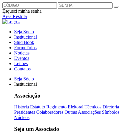
Esqueci minha senha
Área Restrita
Seja Sócio
Institucional
Stud Book
Formulários
Notícias
Eventos
Leilões
Contatos
Seja Sócio
Institucional
Associação
História
Estatuto
Regimento Eleitoral
Técnicos
Diretoria
Presidentes
Colaboradores
Outras Associações
Símbolos
Núcleos
Seja um Associado