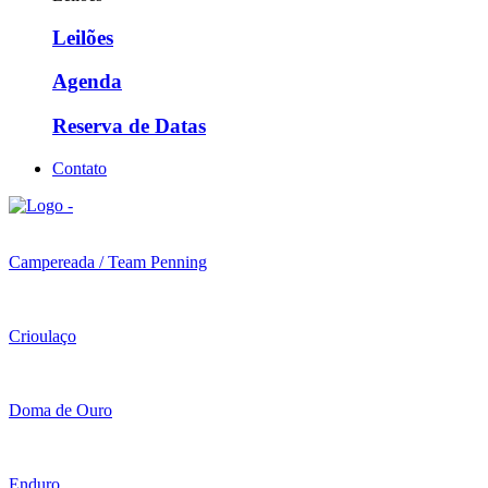
Leilões
Agenda
Reserva de Datas
Contato
Campereada / Team Penning
Crioulaço
Doma de Ouro
Enduro