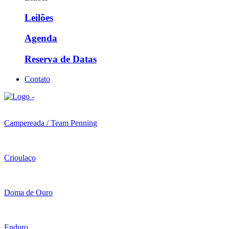
Leilões
Agenda
Reserva de Datas
Contato
Campereada / Team Penning
Crioulaço
Doma de Ouro
Enduro