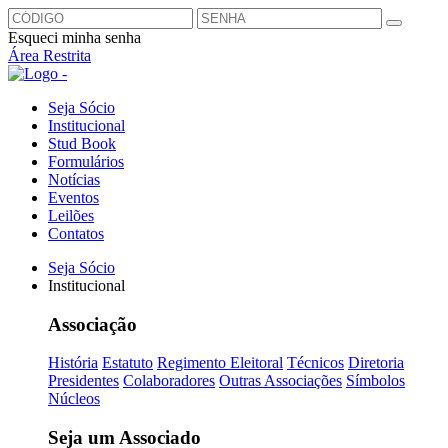
Esqueci minha senha
Área Restrita
Seja Sócio
Institucional
Stud Book
Formulários
Notícias
Eventos
Leilões
Contatos
Seja Sócio
Institucional
Associação
História
Estatuto
Regimento Eleitoral
Técnicos
Diretoria
Presidentes
Colaboradores
Outras Associações
Símbolos
Núcleos
Seja um Associado