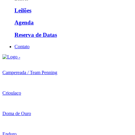
Leilões
Agenda
Reserva de Datas
Contato
Campereada / Team Penning
Crioulaço
Doma de Ouro
Enduro