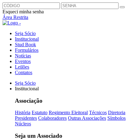
Esqueci minha senha
Área Restrita
Seja Sócio
Institucional
Stud Book
Formulários
Notícias
Eventos
Leilões
Contatos
Seja Sócio
Institucional
Associação
História
Estatuto
Regimento Eleitoral
Técnicos
Diretoria
Presidentes
Colaboradores
Outras Associações
Símbolos
Núcleos
Seja um Associado