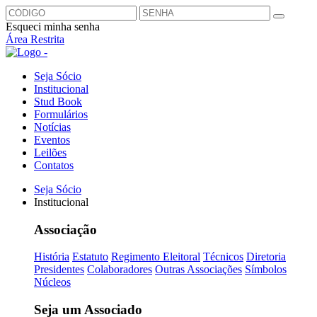
Esqueci minha senha
Área Restrita
Seja Sócio
Institucional
Stud Book
Formulários
Notícias
Eventos
Leilões
Contatos
Seja Sócio
Institucional
Associação
História
Estatuto
Regimento Eleitoral
Técnicos
Diretoria
Presidentes
Colaboradores
Outras Associações
Símbolos
Núcleos
Seja um Associado