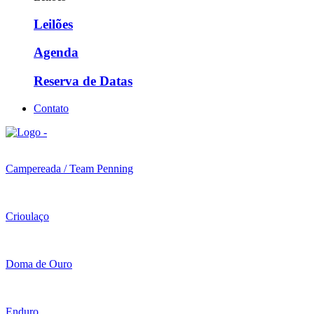
Leilões
Agenda
Reserva de Datas
Contato
Campereada / Team Penning
Crioulaço
Doma de Ouro
Enduro