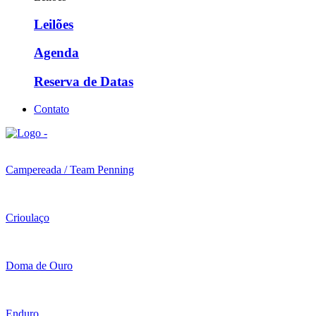
Leilões
Agenda
Reserva de Datas
Contato
Campereada / Team Penning
Crioulaço
Doma de Ouro
Enduro