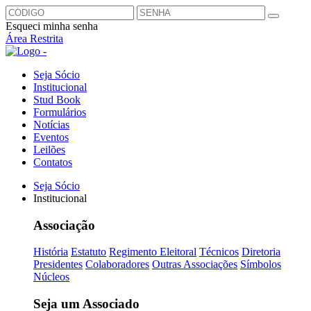
Esqueci minha senha
Área Restrita
Seja Sócio
Institucional
Stud Book
Formulários
Notícias
Eventos
Leilões
Contatos
Seja Sócio
Institucional
Associação
História
Estatuto
Regimento Eleitoral
Técnicos
Diretoria
Presidentes
Colaboradores
Outras Associações
Símbolos
Núcleos
Seja um Associado