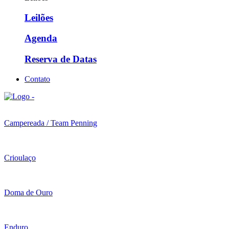
Leilões
Agenda
Reserva de Datas
Contato
Campereada / Team Penning
Crioulaço
Doma de Ouro
Enduro