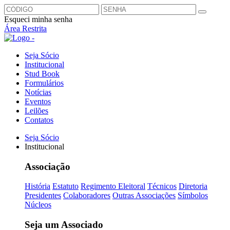
Esqueci minha senha
Área Restrita
Seja Sócio
Institucional
Stud Book
Formulários
Notícias
Eventos
Leilões
Contatos
Seja Sócio
Institucional
Associação
História
Estatuto
Regimento Eleitoral
Técnicos
Diretoria
Presidentes
Colaboradores
Outras Associações
Símbolos
Núcleos
Seja um Associado