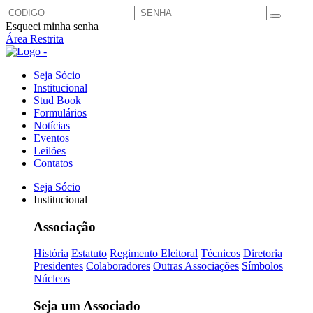
Esqueci minha senha
Área Restrita
Seja Sócio
Institucional
Stud Book
Formulários
Notícias
Eventos
Leilões
Contatos
Seja Sócio
Institucional
Associação
História
Estatuto
Regimento Eleitoral
Técnicos
Diretoria
Presidentes
Colaboradores
Outras Associações
Símbolos
Núcleos
Seja um Associado