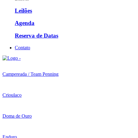
Leilões
Agenda
Reserva de Datas
Contato
Campereada / Team Penning
Crioulaço
Doma de Ouro
Enduro