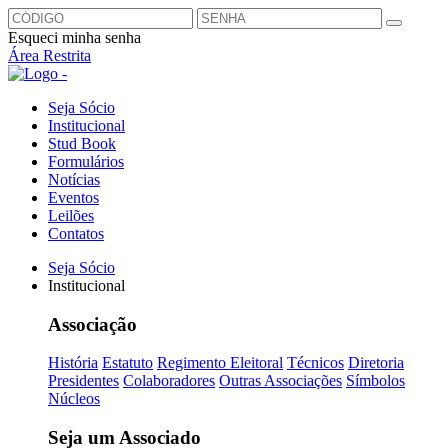
Esqueci minha senha
Área Restrita
Seja Sócio
Institucional
Stud Book
Formulários
Notícias
Eventos
Leilões
Contatos
Seja Sócio
Institucional
Associação
História
Estatuto
Regimento Eleitoral
Técnicos
Diretoria
Presidentes
Colaboradores
Outras Associações
Símbolos
Núcleos
Seja um Associado