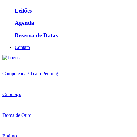
Leilões
Agenda
Reserva de Datas
Contato
Campereada / Team Penning
Crioulaço
Doma de Ouro
Enduro