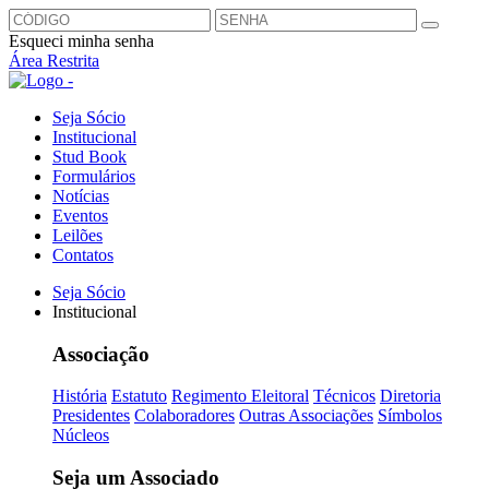
Esqueci minha senha
Área Restrita
Seja Sócio
Institucional
Stud Book
Formulários
Notícias
Eventos
Leilões
Contatos
Seja Sócio
Institucional
Associação
História
Estatuto
Regimento Eleitoral
Técnicos
Diretoria
Presidentes
Colaboradores
Outras Associações
Símbolos
Núcleos
Seja um Associado