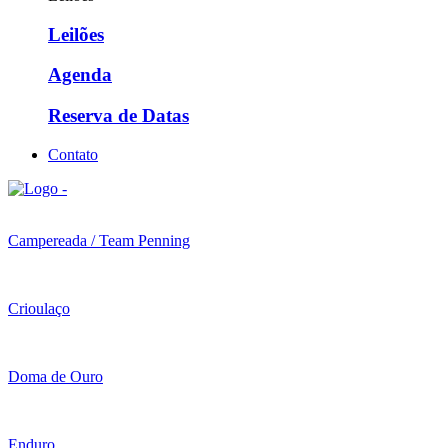
Leilões
Agenda
Reserva de Datas
Contato
Campereada / Team Penning
Crioulaço
Doma de Ouro
Enduro