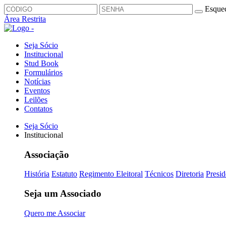
Esquec
Área Restrita
Seja Sócio
Institucional
Stud Book
Formulários
Notícias
Eventos
Leilões
Contatos
Seja Sócio
Institucional
Associação
História
Estatuto
Regimento Eleitoral
Técnicos
Diretoria
Presid
Seja um Associado
Quero me Associar