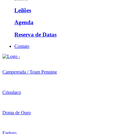
Leilões
Agenda
Reserva de Datas
Contato
Campereada / Team Penning
Crioulaço
Doma de Ouro
Enduro