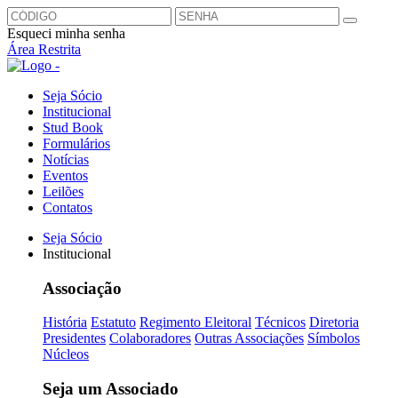
Esqueci minha senha
Área Restrita
Seja Sócio
Institucional
Stud Book
Formulários
Notícias
Eventos
Leilões
Contatos
Seja Sócio
Institucional
Associação
História
Estatuto
Regimento Eleitoral
Técnicos
Diretoria
Presidentes
Colaboradores
Outras Associações
Símbolos
Núcleos
Seja um Associado