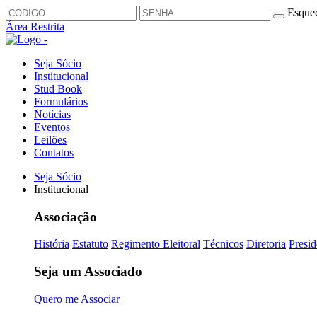
Esquec
Área Restrita
Seja Sócio
Institucional
Stud Book
Formulários
Notícias
Eventos
Leilões
Contatos
Seja Sócio
Institucional
Associação
História
Estatuto
Regimento Eleitoral
Técnicos
Diretoria
Presid
Seja um Associado
Quero me Associar