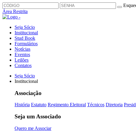
Esquec
Área Restrita
Seja Sócio
Institucional
Stud Book
Formulários
Notícias
Eventos
Leilões
Contatos
Seja Sócio
Institucional
Associação
História
Estatuto
Regimento Eleitoral
Técnicos
Diretoria
Presid
Seja um Associado
Quero me Associar