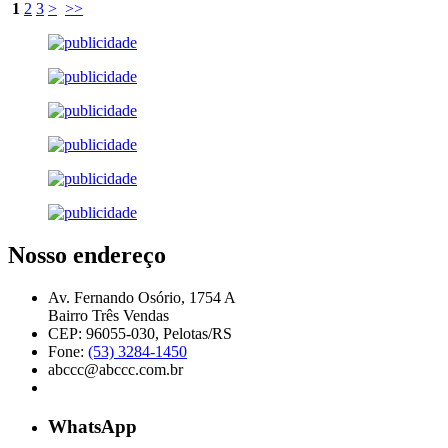
1
2
3
>
>>
Nosso endereço
Av. Fernando Osório, 1754 A
Bairro Três Vendas
CEP: 96055-030, Pelotas/RS
Fone:
(53) 3284-1450
abccc@abccc.com.br
WhatsApp