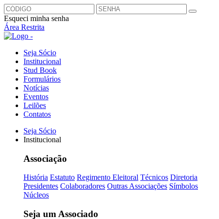
Esqueci minha senha
Área Restrita
Seja Sócio
Institucional
Stud Book
Formulários
Notícias
Eventos
Leilões
Contatos
Seja Sócio
Institucional
Associação
História
Estatuto
Regimento Eleitoral
Técnicos
Diretoria
Presidentes
Colaboradores
Outras Associações
Símbolos
Núcleos
Seja um Associado