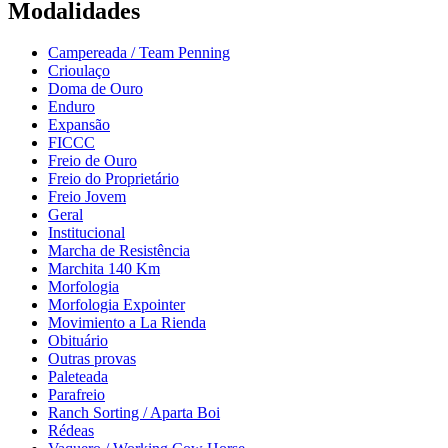
Modalidades
Campereada / Team Penning
Crioulaço
Doma de Ouro
Enduro
Expansão
FICCC
Freio de Ouro
Freio do Proprietário
Freio Jovem
Geral
Institucional
Marcha de Resistência
Marchita 140 Km
Morfologia
Morfologia Expointer
Movimiento a La Rienda
Obituário
Outras provas
Paleteada
Parafreio
Ranch Sorting / Aparta Boi
Rédeas