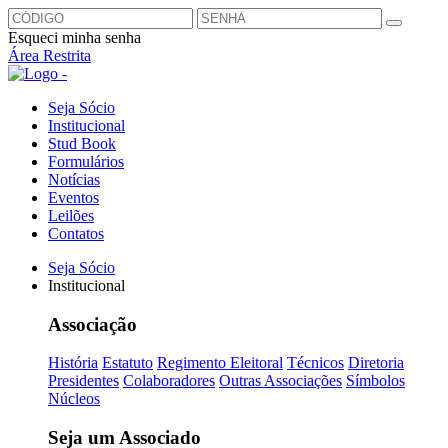
Esqueci minha senha
Área Restrita
Seja Sócio
Institucional
Stud Book
Formulários
Notícias
Eventos
Leilões
Contatos
Seja Sócio
Institucional
Associação
História
Estatuto
Regimento Eleitoral
Técnicos
Diretoria
Presidentes
Colaboradores
Outras Associações
Símbolos
Núcleos
Seja um Associado