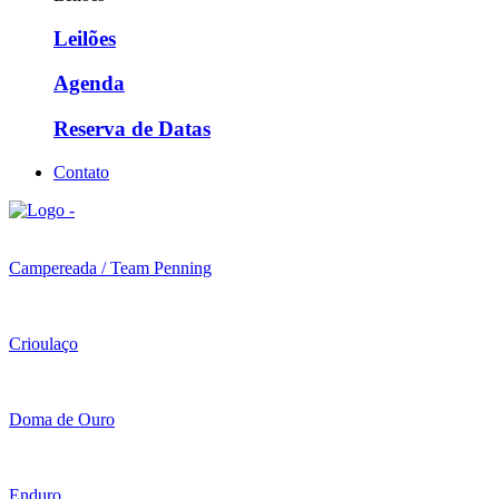
Leilões
Agenda
Reserva de Datas
Contato
Campereada / Team Penning
Crioulaço
Doma de Ouro
Enduro