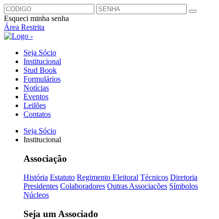
Esqueci minha senha
Área Restrita
Seja Sócio
Institucional
Stud Book
Formulários
Notícias
Eventos
Leilões
Contatos
Seja Sócio
Institucional
Associação
História
Estatuto
Regimento Eleitoral
Técnicos
Diretoria
Presidentes
Colaboradores
Outras Associações
Símbolos
Núcleos
Seja um Associado