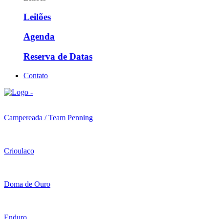
Leilões
Agenda
Reserva de Datas
Contato
Campereada / Team Penning
Crioulaço
Doma de Ouro
Enduro