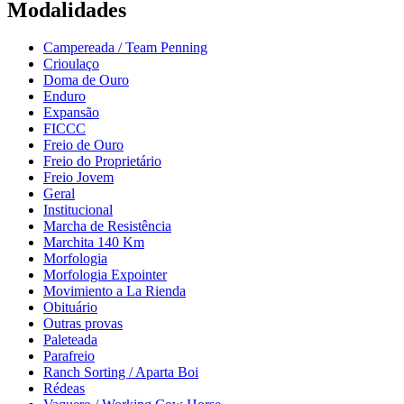
Modalidades
Campereada / Team Penning
Crioulaço
Doma de Ouro
Enduro
Expansão
FICCC
Freio de Ouro
Freio do Proprietário
Freio Jovem
Geral
Institucional
Marcha de Resistência
Marchita 140 Km
Morfologia
Morfologia Expointer
Movimiento a La Rienda
Obituário
Outras provas
Paleteada
Parafreio
Ranch Sorting / Aparta Boi
Rédeas