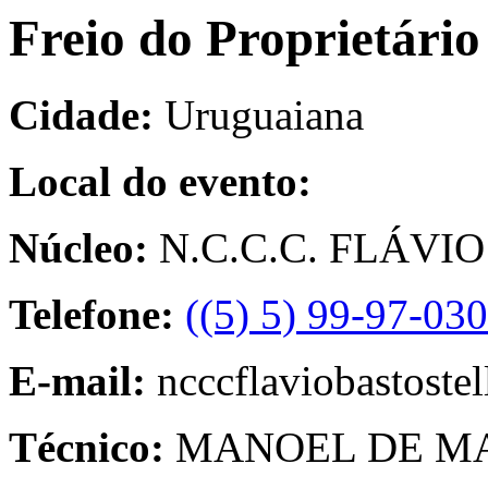
Freio do Proprietári
Cidade:
Uruguaiana
Local do evento:
Núcleo:
N.C.C.C. FLÁV
Telefone:
((5) 5) 99-97-03
E-mail:
ncccflaviobastost
Técnico:
MANOEL DE MA