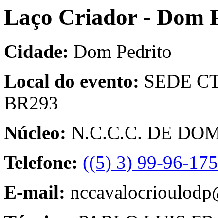
Laço Criador - Dom 
Cidade:
Dom Pedrito
Local do evento:
SEDE C
BR293
Núcleo:
N.C.C.C. DE DO
Telefone:
((5) 3) 99-96-17
E-mail:
nccavalocrioulod